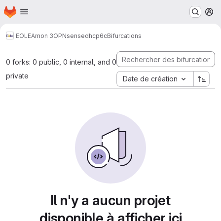
Page d'accueil
Passer au contenu principal
M
EOLE
Amon 3
OPNsense
dhcp6c
Bifurcations
0 forks: 0 public, 0 internal, and 0
private
Date de création
Il n'y a aucun projet
disponible à afficher ici