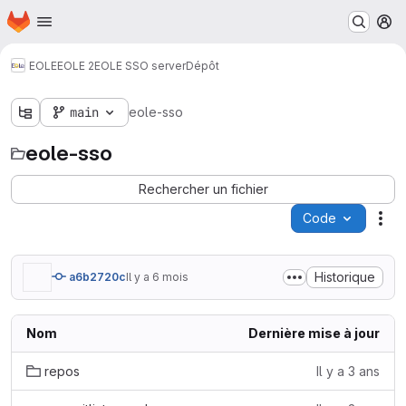
Page d'accueil
Passer au contenu principal
M
EOLE
EOLE 2
EOLE SSO server
Dépôt
main
eole-sso
eole-sso
Rechercher un fichier
Code
Act
Historique
a6b2720c
Il y a 6 mois
Nom
Dernière mise à jour
repos
Il y a 3 ans