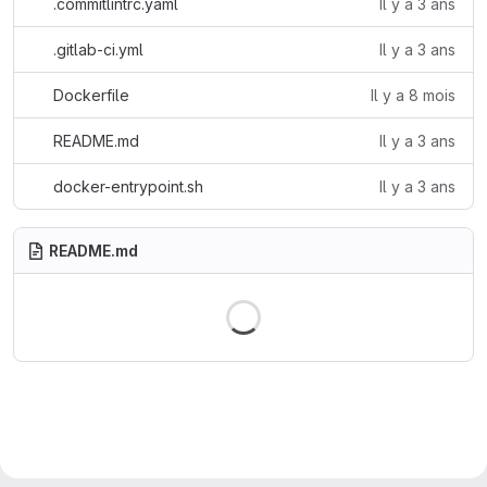
.commitlintrc.yaml
Il y a 3 ans
.gitlab-ci.yml
Il y a 3 ans
Dockerfile
Il y a 8 mois
README.md
Il y a 3 ans
docker-entrypoint.sh
Il y a 3 ans
README.md