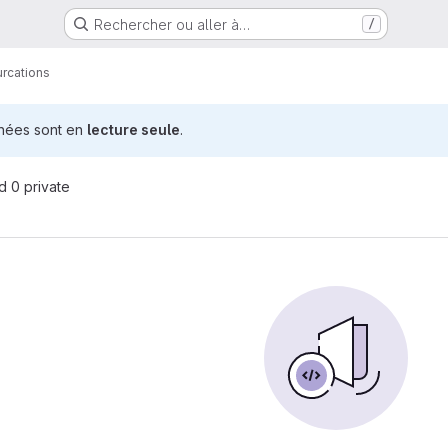
Rechercher ou aller à…
/
urcations
nnées sont en
lecture seule
.
nd 0 private