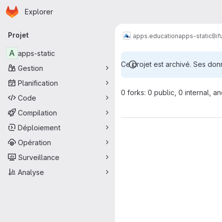
Page d'accueil
Passer au contenu principal
Explorer
Navigation principale
Projet
apps.education
apps-static
Bif
A
apps-static
Ce projet est archivé. Ses do
Gestion
Planification
0 forks: 0 public, 0 internal, a
Code
Compilation
Déploiement
Opération
Surveillance
Analyse