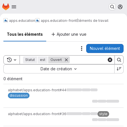
Page d'accueil
Passer au contenu principal
M
apps.education
apps.education-front
Éléments de travail
Tous les éléments
Ajouter une vue
Nouvel élément
Actions
Toggle search history
Statut
est
Ouvert
Sort by:
Date de création
0 élément
alphabet/apps.education-front#44
discussion
alphabet/apps.education-front#36
style