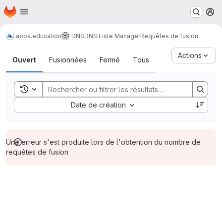
Page d'accueil
Passer au contenu principal
M
apps.education
DNS
DNS Liste Manager
Requêtes de fusion
Requêtes de fusion
Actions
Ouvert
Fusionnées
Fermé
Tous
Toggle search history
Sort by:
Date de création
Une erreur s'est produite lors de l'obtention du nombre de
requêtes de fusion