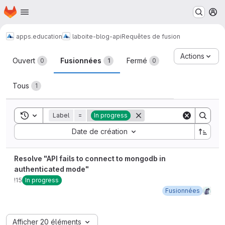
Page d'accueil
Passer au contenu principal
M
apps.education
laboite-blog-api
Requêtes de fusion
Requêtes de fusion
Actions
Ouvert
Fusionnées
Fermé
0
1
0
Tous
1
Toggle search history
Label
=
In progress
Sort by:
Date de création
Resolve "API fails to connect to mongodb in
authenticated mode"
!15
In progress
Fusionnées
Afficher 20 éléments