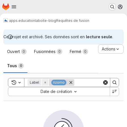
Page d'accueil
Passer au contenu principal
M
apps.education
laboite-blog
Requêtes de fusion
Ce projet est archivé. Ses données sont en
lecture seule
.
Requêtes de fusion
Actions
Ouvert
Fusionnées
Fermé
0
0
0
Tous
0
Toggle search history
Label
=
rizomo
Sort by:
Date de création