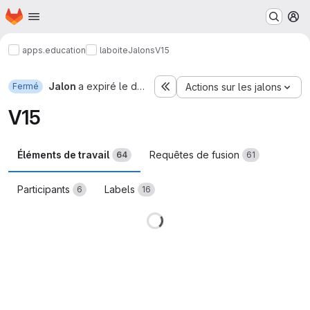
Page d'accueil
Passer au contenu principal
M
apps.education
laboite
Jalons
V15
Jalon
a expiré le déc. 16, 2024
Fermé
Actions sur les jalons
V15
Éléments de travail
Requêtes de fusion
64
61
Participants
Labels
6
16
Chargement en cours