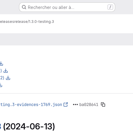
Rechercher ou aller à…
/
eleases
release/1.3.0-testing.3
z)
z2)
sting.3-evidences-1769.json
ba028641
3
(2024-06-13)