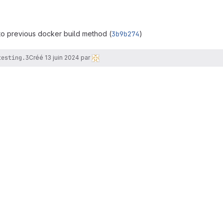
o previous docker build method (
3b9b274
)
testing.3
Créé
13 juin 2024
par