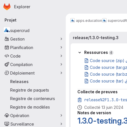
Page d'accueil
Passer au contenu principal
Explorer
Navigation principale
Projet
apps.education
supercrud
R
supercrud
release/1.3.0-testing.3
Gestion
Planification
Ressources
4
Code
Code source (zip)
Compilation
Code source (tar.g
Déploiement
Code source (tar.b
Code source (tar)
Releases
Registre de paquets
Collecte de preuves
Registre de conteneurs
release%2F1.3.0-te
Registre de modèles
Collecté 13 juin 2024
Notes de version
Opération
1.3.0-testing.
Surveillance