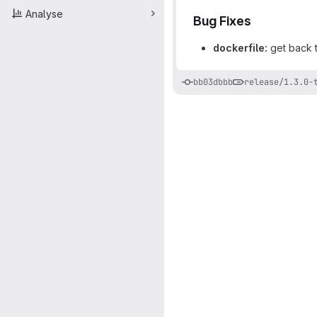
Analyse
Bug Fixes
dockerfile:
get back t
bb03dbbb
release/1.3.0-