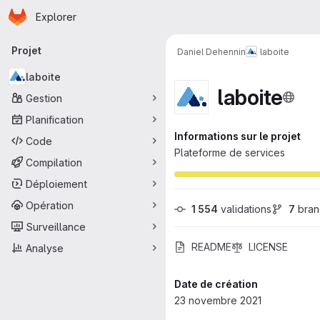
Page d'accueil
Passer au contenu principal
Explorer
Navigation principale
Projet
Daniel Dehennin
laboite
laboite
laboite
Gestion
Planification
Informations sur le projet
Code
Plateforme de services
Compilation
Déploiement
Opération
1 554
 validations
7
 bra
Surveillance
README
LICENSE
Analyse
Date de création
23 novembre 2021