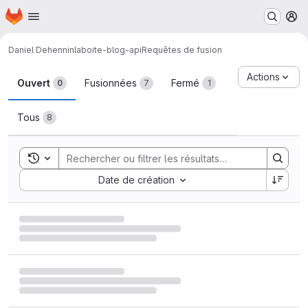
Page d'accueil
Passer au contenu principal
M
Daniel Dehennin
laboite-blog-api
Requêtes de fusion
Requêtes de fusion
Actions
Ouvert
Fusionnées
Fermé
0
7
1
Tous
8
Toggle search history
Sort by:
Date de création