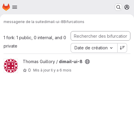
Page d'accueil
Passer au contenu principal
M
messagerie de la suite
dimail-ui-8
Bifurcations
1 fork: 1 public, 0 internal, and 0
private
Date de création
Afficher le projet dimail-ui-8
Thomas Guillory /
dimail-ui-8
0
Mis à jour
Il y a 6 mois