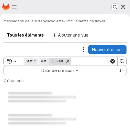
Page d'accueil
Passer au contenu principal
M
messagerie de la suite
policyd-rate-limit
Éléments de travail
Tous les éléments
Ajouter une vue
Nouvel élément
Actions
Toggle search history
Statut
est
Ouvert
Sort by:
Date de création
2 éléments