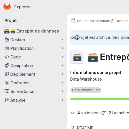
Page d'accueil
Passer au contenu principal
Explorer
Navigation principale
Projet
Éducation nationale
🏌️ Domain
🗃️
🗃️ Entrepôt de données
Ce projet est archivé. Ses do
Gestion
Planification
🗃️ Entrep
🗃
Code
Compilation
Informations sur le projet
Déploiement
Data Warehouse
Opération
Data Warehouse
Surveillance
Analyse
4
 validations
2
 branche
README