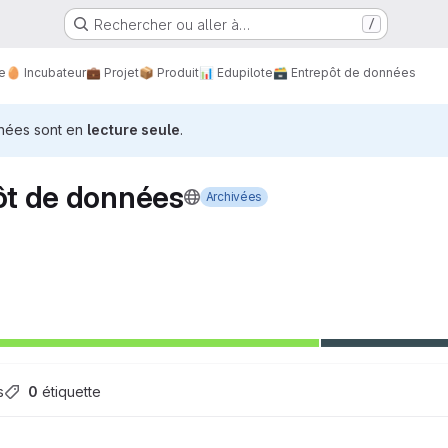
Rechercher ou aller à…
/
e
🥚 Incubateur
💼 Projet
📦 Produit
📊 Edupilote
🗃️ Entrepôt de données
nnées sont en
lecture seule
.
ôt de données
Archivées
s
0
 étiquette