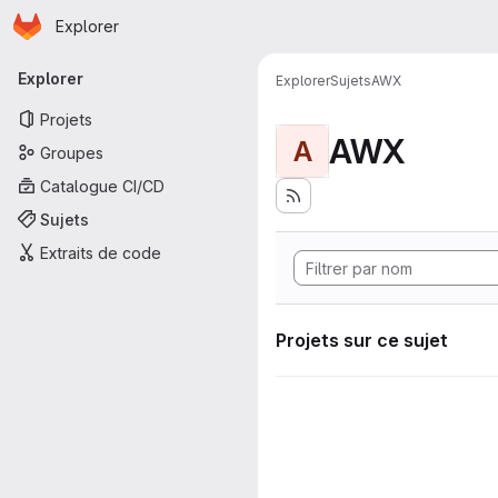
Page d'accueil
Passer au contenu principal
Explorer
Navigation principale
Explorer
Explorer
Sujets
AWX
Projets
AWX
A
Groupes
Catalogue CI/CD
Sujets
Extraits de code
Projets sur ce sujet