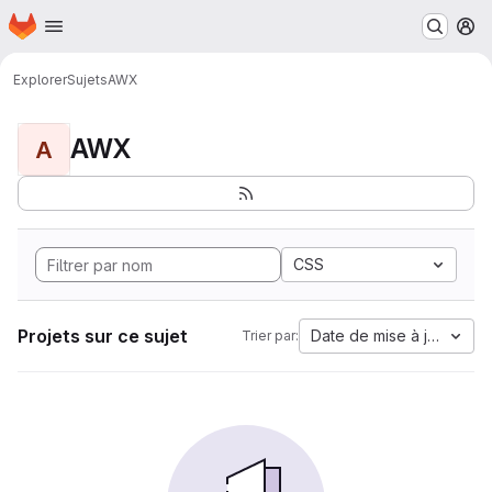
Page d'accueil
Passer au contenu principal
M
Explorer
Sujets
AWX
AWX
A
CSS
Projets sur ce sujet
Date de mise à jour
Trier par: