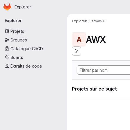
Page d'accueil
Passer au contenu principal
Explorer
Navigation principale
Explorer
Explorer
Sujets
AWX
Projets
AWX
A
Groupes
Catalogue CI/CD
Sujets
Extraits de code
Projets sur ce sujet