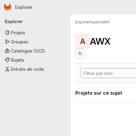
Page d'accueil
Passer au contenu principal
Explorer
Navigation principale
Explorer
Explorer
Sujets
AWX
Projets
AWX
A
Groupes
Catalogue CI/CD
Sujets
Extraits de code
Projets sur ce sujet