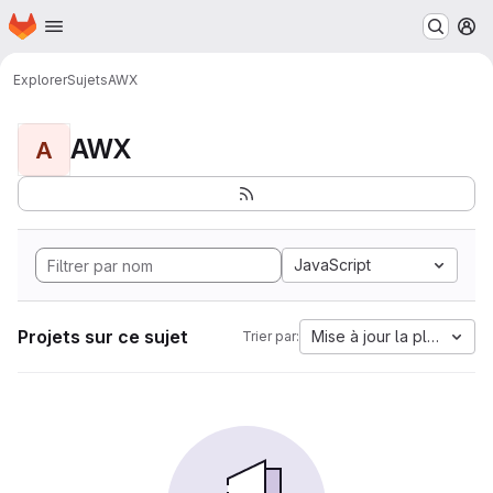
Page d'accueil
Passer au contenu principal
M
Explorer
Sujets
AWX
AWX
A
JavaScript
Projets sur ce sujet
Mise à jour la plus anci
Trier par: