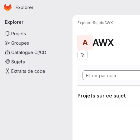
Page d'accueil
Passer au contenu principal
Explorer
Navigation principale
Explorer
Explorer
Sujets
AWX
Projets
AWX
A
Groupes
Catalogue CI/CD
Sujets
Extraits de code
Projets sur ce sujet