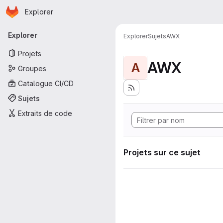
Page d'accueil
Passer au contenu principal
Explorer
Navigation principale
Explorer
Explorer
Sujets
AWX
Projets
AWX
A
Groupes
Catalogue CI/CD
Sujets
Extraits de code
Projets sur ce sujet