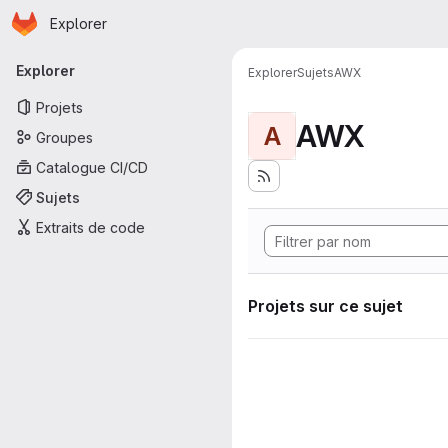
Page d'accueil
Passer au contenu principal
Explorer
Navigation principale
Explorer
Explorer
Sujets
AWX
Projets
AWX
A
Groupes
Catalogue CI/CD
Sujets
Extraits de code
Projets sur ce sujet