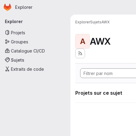
Page d'accueil
Passer au contenu principal
Explorer
Navigation principale
Explorer
Explorer
Sujets
AWX
Projets
AWX
A
Groupes
Catalogue CI/CD
Sujets
Extraits de code
Projets sur ce sujet