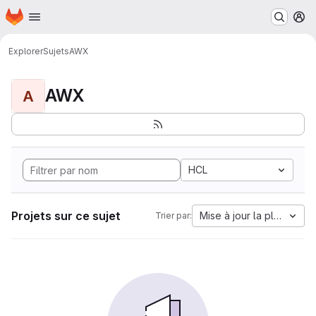
Page d'accueil
Passer au contenu principal
M
Explorer
Sujets
AWX
AWX
A
HCL
Projets sur ce sujet
Mise à jour la plus anci
Trier par: