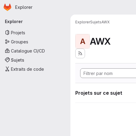
Page d'accueil
Passer au contenu principal
Explorer
Navigation principale
Explorer
Explorer
Sujets
AWX
Projets
AWX
A
Groupes
Catalogue CI/CD
Sujets
Extraits de code
Projets sur ce sujet