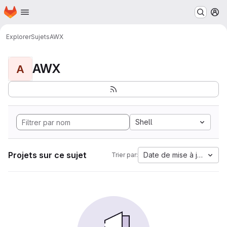
Page d'accueil
Passer au contenu principal
M
Explorer
Sujets
AWX
AWX
A
Shell
Projets sur ce sujet
Date de mise à jour
Trier par: