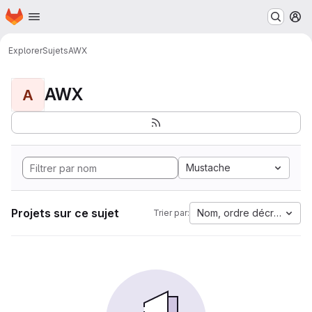
Page d'accueil
Passer au contenu principal
M
Explorer
Sujets
AWX
AWX
A
Mustache
Projets sur ce sujet
Nom, ordre décroissant
Trier par: