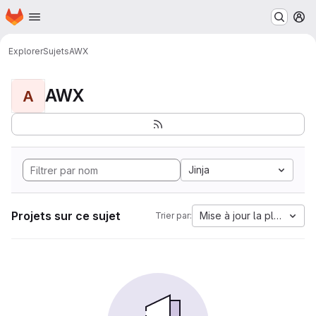
Page d'accueil
Passer au contenu principal
M
Explorer
Sujets
AWX
AWX
A
Jinja
Projets sur ce sujet
Mise à jour la plus anci
Trier par: