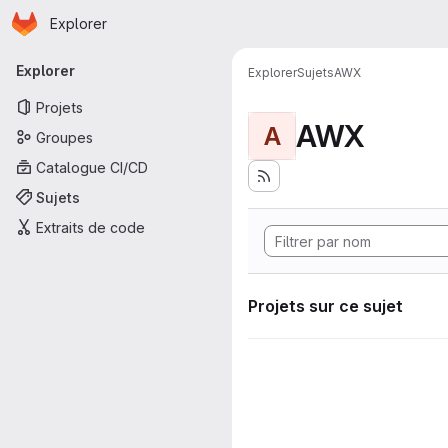
Page d'accueil
Passer au contenu principal
Explorer
Navigation principale
Explorer
Explorer
Sujets
AWX
Projets
AWX
A
Groupes
Catalogue CI/CD
Sujets
Extraits de code
Projets sur ce sujet