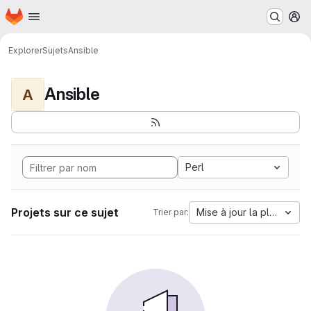
Page d'accueil
Passer au contenu principal
M
Explorer
Sujets
Ansible
Ansible
A
Perl
Projets sur ce sujet
Mise à jour la plus anci
Trier par: