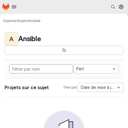
Page d'accueil
Passer au contenu principal
M
Explorer
Sujets
Ansible
Ansible
A
Perl
Projets sur ce sujet
Date de mise à jour
Trier par: