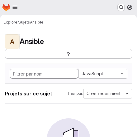
Page d'accueil
Passer au contenu principal
M
Explorer
Sujets
Ansible
Ansible
A
JavaScript
Projets sur ce sujet
Créé récemment
Trier par: