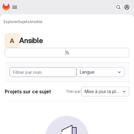
Page d'accueil
Passer au contenu principal
M
Explorer
Sujets
Ansible
Ansible
A
Langue
Projets sur ce sujet
Mise à jour la plus anci
Trier par: