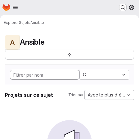
Page d'accueil
Passer au contenu principal
M
Explorer
Sujets
Ansible
Ansible
A
C
Projets sur ce sujet
Avec le plus d'étoiles
Trier par: