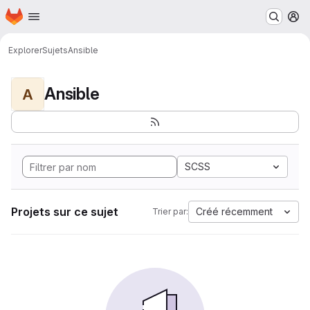
Page d'accueil
Passer au contenu principal
M
Explorer
Sujets
Ansible
Ansible
A
SCSS
Projets sur ce sujet
Créé récemment
Trier par: