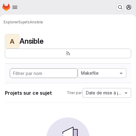
Page d'accueil
Passer au contenu principal
M
Explorer
Sujets
Ansible
Ansible
A
Makefile
Projets sur ce sujet
Date de mise à jour
Trier par: