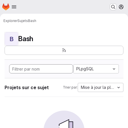
Page d'accueil
Passer au contenu principal
M
Explorer
Sujets
Bash
Bash
B
PLpgSQL
Projets sur ce sujet
Mise à jour la plus anci
Trier par: