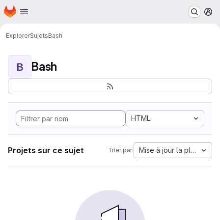
Page d'accueil
Passer au contenu principal
M
Explorer
Sujets
Bash
Bash
B
HTML
Projets sur ce sujet
Mise à jour la plus anci
Trier par: