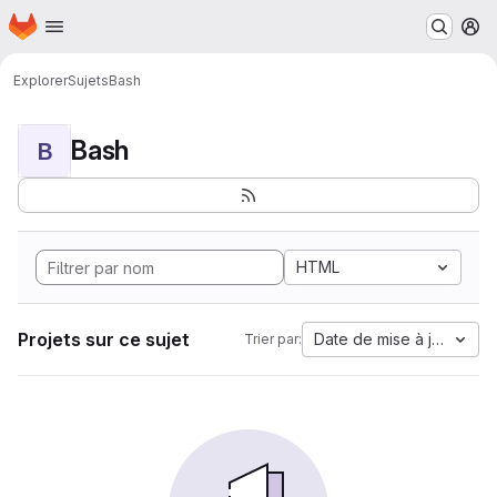
Page d'accueil
Passer au contenu principal
M
Explorer
Sujets
Bash
Bash
B
HTML
Projets sur ce sujet
Date de mise à jour
Trier par: