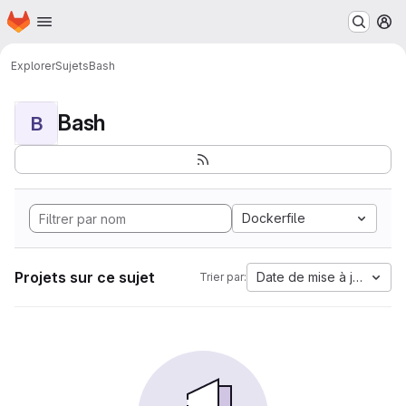
Page d'accueil
Passer au contenu principal
M
Explorer
Sujets
Bash
Bash
B
Dockerfile
Projets sur ce sujet
Date de mise à jour
Trier par: