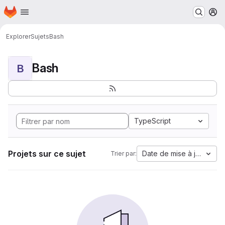
Page d'accueil
Passer au contenu principal
M
Explorer
Sujets
Bash
Bash
B
TypeScript
Projets sur ce sujet
Date de mise à jour
Trier par: