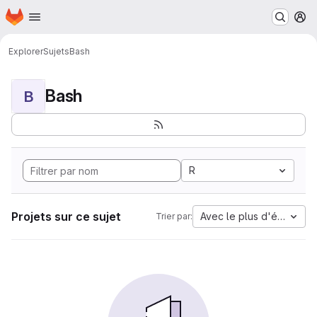
Page d'accueil
Passer au contenu principal
M
Explorer
Sujets
Bash
Bash
B
R
Projets sur ce sujet
Avec le plus d'étoiles
Trier par: