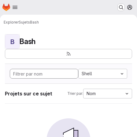
Page d'accueil
Passer au contenu principal
M
Explorer
Sujets
Bash
Bash
B
Shell
Projets sur ce sujet
Nom
Trier par: