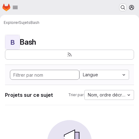
Page d'accueil
Passer au contenu principal
M
Explorer
Sujets
Bash
Bash
B
Langue
Projets sur ce sujet
Nom, ordre décroissant
Trier par: