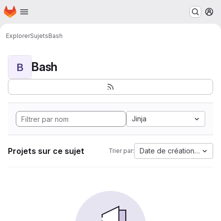
Page d'accueil
Passer au contenu principal
M
Explorer
Sujets
Bash
Bash
B
Jinja
Projets sur ce sujet
Date de création la plus
Trier par: