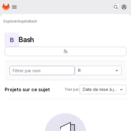
Page d'accueil
Passer au contenu principal
M
Explorer
Sujets
Bash
Bash
B
R
Projets sur ce sujet
Date de mise à jour
Trier par: