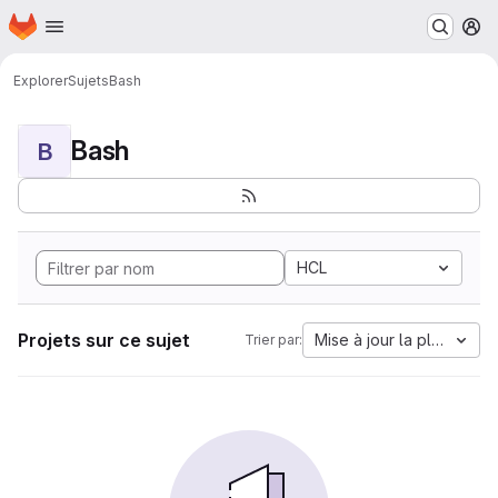
Page d'accueil
Passer au contenu principal
M
Explorer
Sujets
Bash
Bash
B
HCL
Projets sur ce sujet
Mise à jour la plus anci
Trier par: