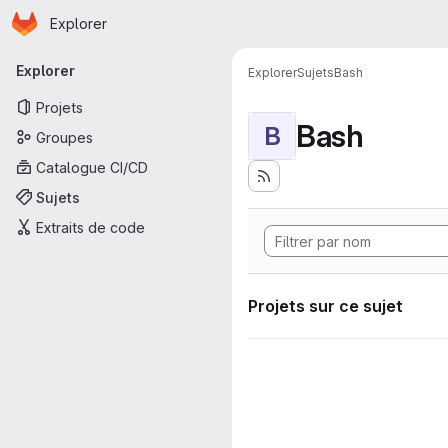
Page d'accueil
Passer au contenu principal
Explorer
Navigation principale
Explorer
Explorer
Sujets
Bash
Projets
Bash
B
Groupes
Catalogue CI/CD
Sujets
Extraits de code
Projets sur ce sujet