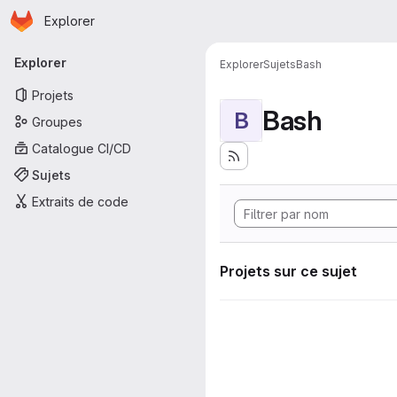
Page d'accueil
Passer au contenu principal
Explorer
Navigation principale
Explorer
Explorer
Sujets
Bash
Projets
Bash
B
Groupes
Catalogue CI/CD
Sujets
Extraits de code
Projets sur ce sujet