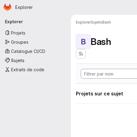
Page d'accueil
Passer au contenu principal
Explorer
Navigation principale
Explorer
Explorer
Sujets
Bash
Projets
Bash
B
Groupes
Catalogue CI/CD
Sujets
Extraits de code
Projets sur ce sujet